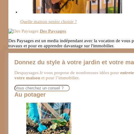
Quelle maison senior choisir ?
Des Paysages
Des Paysages est un media indépendant avec la vocation de vous pro
travaux et pour en apprendre davantage sur l'immobilier.
Donnez du style à votre jardin et votre m
Despaysages.fr vous propose de nombreuses idées pour
entrete
votre maison
et pour l’immobilier.
Rechercher
Au potager