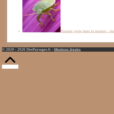
Punaise verte dans la maison : si
© 2020 - 2026 DesPaysages.fr -
Mentions légales
Retour
vers
le
haut