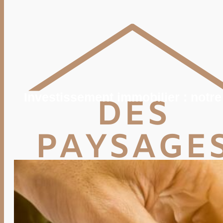
POTAGER
TERRASSE
PISCINE, SPA
MAISON
DÉCO
IMMO
VIE PRATIQUE
ENERGIE
TRAVAUX
DEVIS
Investissement immobilier : notre
Rechercher
Rechercher :