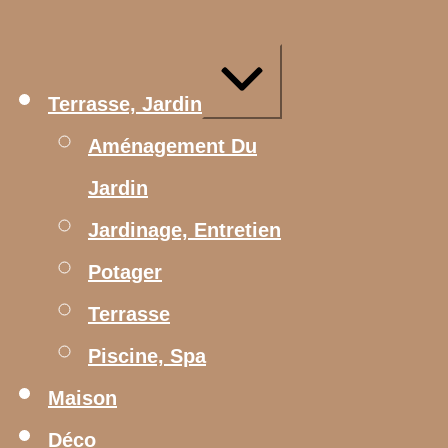
Aller
au
contenu
Agrandir/réduire
Terrasse, Jardin
Aménagement Du
Jardin
Jardinage, Entretien
Potager
Terrasse
Piscine, Spa
Maison
Déco