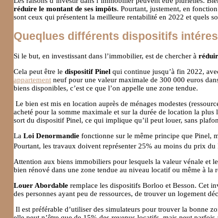
Les raisons d’investir dans l’immobilier peuvent être plurielles. Bi
réduire le montant de ses impôts
. Pourtant, justement, en fonctio
sont ceux qui présentent la meilleure rentabilité en 2022 et quels so
Queqlues différents dispositifs intére
Si le but, en investissant dans l’immobilier, est de chercher à
rédui
Cela peut être le
dispositif Pinel
qui continue jusqu’à fin 2022, avec
appartement
neuf pour une valeur maximale de 300 000 euros dans u
biens disponibles, c’est ce que l’on appelle une zone tendue.
Le bien est mis en location auprès de ménages modestes (ressource
acheté pour la somme maximale et sur la durée de location la plus l
sort du dispositif Pinel, ce qui implique qu’il peut louer, sans pla
La
Loi Denormandie
fonctionne sur le même principe que Pinel, ma
Pourtant, les travaux doivent représenter 25% au moins du prix du l
Attention aux biens immobiliers pour lesquels la valeur vénale et l
bien rénové dans une zone tendue au niveau locatif ou même à la reve
Louer Abordable
remplace les dispositifs Borloo et Besson. Cet inv
des personnes ayant peu de ressources, de trouver un logement déc
Il est préférable d’utiliser des simulateurs pour trouver la bonne z
elle peut n’être que de 15% des revenus locatifs, mais peut parfois