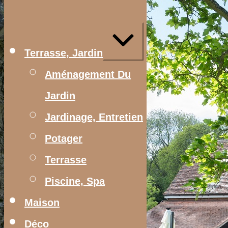
Aller
au
contenu
Agrandir/réduire
Terrasse, Jardin
Aménagement Du
Jardin
Jardinage, Entretien
Potager
Terrasse
Piscine, Spa
Maison
Déco