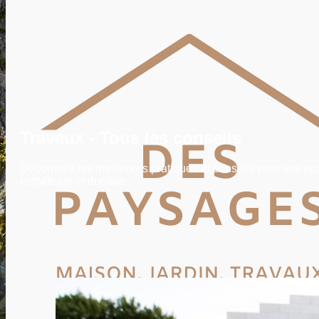
POTAGER
TERRASSE
PISCINE, SPA
MAISON
DÉCO
IMMO
VIE PRATIQUE
ENERGIE
TRAVAUX
DEVIS
Travaux - Tous les conseils
Découvrez les meilleures pratiques et conseils pour vos pr
esthétique et durable.
Rechercher
Rechercher :