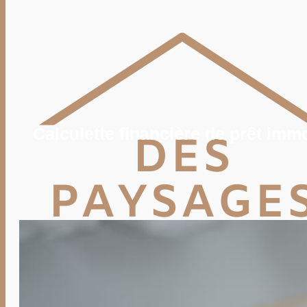
POTAGER
TERRASSE
PISCINE, SPA
MAISON
DÉCO
IMMO
VIE PRATIQUE
ENERGIE
TRAVAUX
DEVIS
Calculette financière de prêt imm
Rechercher
Rechercher :