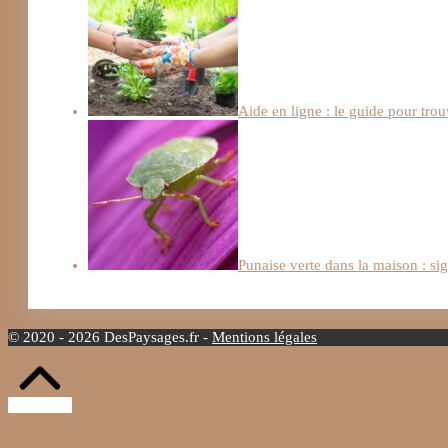
Aide en ligne : le guide pour trou
Punaise verte dans la maison : si
© 2020 - 2026 DesPaysages.fr -
Mentions légales
Retour
vers
le
haut