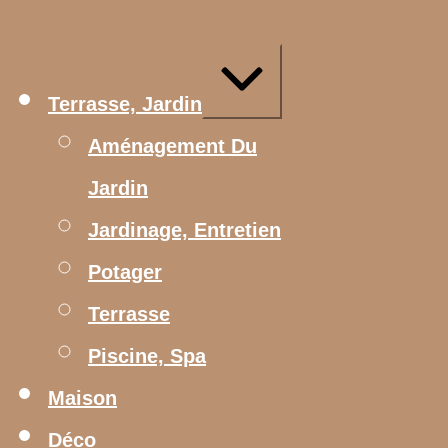
Aller
au
contenu
Agrandir/réduire
Terrasse, Jardin
Aménagement Du
Jardin
Jardinage, Entretien
Potager
Terrasse
Piscine, Spa
Maison
Déco