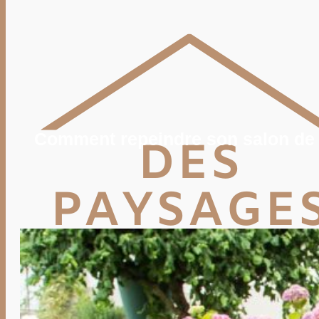
POTAGER
TERRASSE
PISCINE, SPA
MAISON
DÉCO
IMMO
VIE PRATIQUE
ENERGIE
TRAVAUX
DEVIS
Comment repeindre son salon de 
Rechercher
Rechercher :