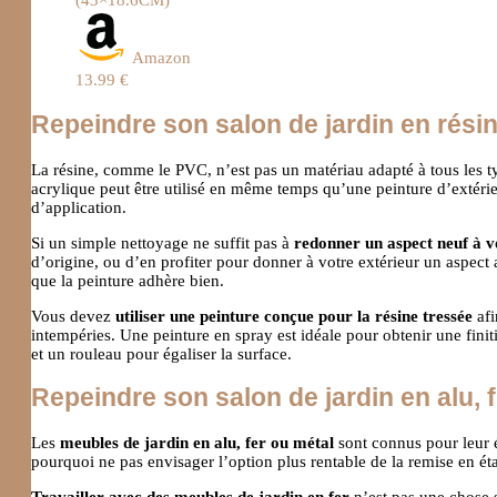
(43×18.6CM)
Amazon
13.99 €
Repeindre son salon de jardin en rési
La résine, comme le PVC, n’est pas un matériau adapté à tous les 
acrylique peut être utilisé en même temps qu’une peinture d’extérieu
d’application.
Si un simple nettoyage ne suffit pas à
redonner un aspect neuf à v
d’origine, ou d’en profiter pour donner à votre extérieur un aspec
que la peinture adhère bien.
Vous devez
utiliser une peinture conçue pour la résine tressée
afi
intempéries. Une peinture en spray est idéale pour obtenir une finiti
et un rouleau pour égaliser la surface.
Repeindre son salon de jardin en alu, 
Les
meubles de jardin en alu, fer ou métal
sont connus pour leur é
pourquoi ne pas envisager l’option plus rentable de la remise en ét
Travailler avec des meubles de jardin en fer
n’est pas une chose 