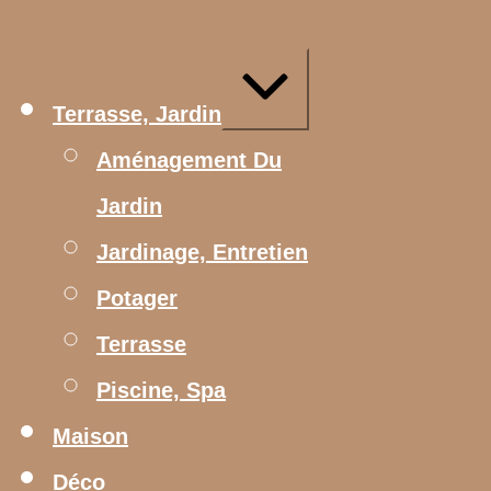
Aller
au
contenu
Agrandir/réduire
Terrasse, Jardin
Aménagement Du
Jardin
Jardinage, Entretien
Potager
Terrasse
Piscine, Spa
Maison
Déco