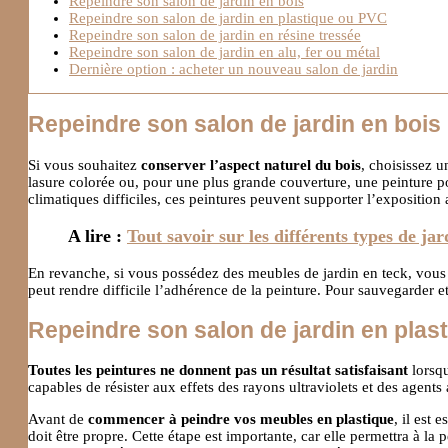
Repeindre son salon de jardin en bois
Repeindre son salon de jardin en plastique ou PVC
Repeindre son salon de jardin en résine tressée
Repeindre son salon de jardin en alu, fer ou métal
Dernière option : acheter un nouveau salon de jardin
Repeindre son salon de jardin en bois
Si vous souhaitez
conserver l’aspect naturel du bois
, choisissez u
lasure colorée ou, pour une plus grande couverture, une peinture pou
climatiques difficiles, ces peintures peuvent supporter l’expositio
A lire :
Tout savoir sur les différents types de jar
En revanche, si vous possédez des meubles de jardin en teck, vou
peut rendre difficile l’adhérence de la peinture. Pour sauvegarder et
Repeindre son salon de jardin en plas
Toutes les peintures ne donnent pas un résultat satisfaisant
lorsqu
capables de résister aux effets des rayons ultraviolets et des agent
Avant de
commencer à peindre vos meubles en plastique
, il est
doit être propre. Cette étape est importante, car elle permettra à la