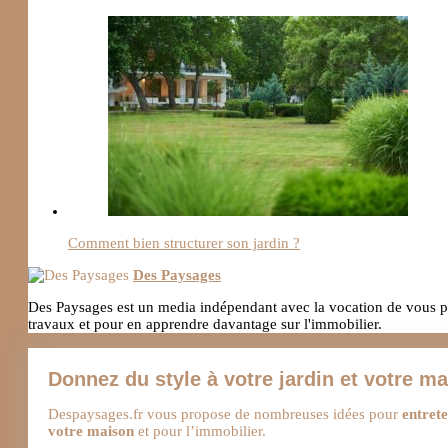
Comment bien structurer son jardin ?
Des Paysages
Des Paysages est un media indépendant avec la vocation de vous pro
travaux et pour en apprendre davantage sur l'immobilier.
Donnez du style à votre jardin et votre m
Despaysages.fr vous propose de nombreuses idées pour
entrete
votre maison
et pour l’immobilier.