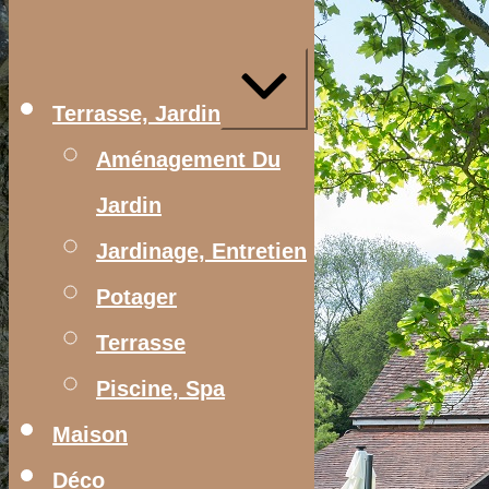
Aller
au
contenu
Agrandir/réduire
Terrasse, Jardin
Aménagement Du
Jardin
Jardinage, Entretien
Potager
Terrasse
Piscine, Spa
Maison
Déco