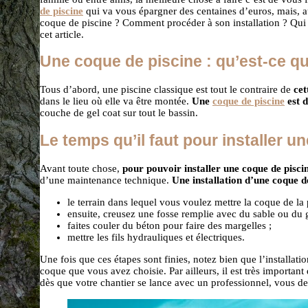
de piscine
qui va vous épargner des centaines d’euros, mais, au
coque de piscine ? Comment procéder à son installation ? Qui 
cet article.
Une coque de piscine : qu’est-ce qu
Tous d’abord, une piscine classique est tout le contraire de
cet
dans le lieu où elle va être montée.
Une
coque de piscine
est d
couche de gel coat sur tout le bassin.
Le temps qu’il faut pour installer u
Avant toute chose,
p
our pouvoir installer une coque de pisci
d’une maintenance technique.
Une installation d’une coque d
le terrain dans lequel vous voulez mettre la coque de la p
ensuite, creusez une fosse remplie avec du sable ou du g
faites couler du béton pour faire des margelles ;
mettre les fils hydrauliques et électriques.
Une fois que ces étapes sont finies, notez bien que l’installa
coque que vous avez choisie. Par ailleurs, il est très important 
dès que votre chantier se lance avec un professionnel, vous de