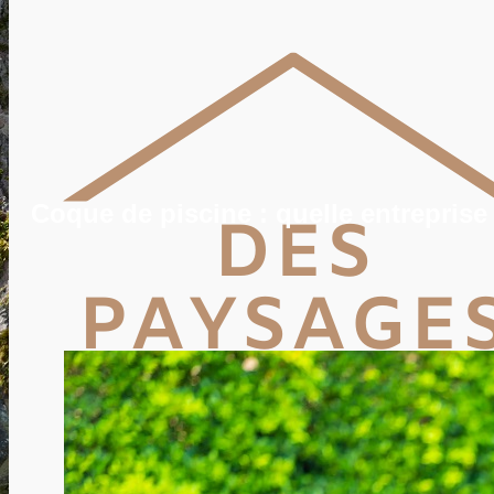
POTAGER
TERRASSE
PISCINE, SPA
MAISON
DÉCO
IMMO
VIE PRATIQUE
ENERGIE
TRAVAUX
DEVIS
Coque de piscine : quelle entreprise
Rechercher
Rechercher :