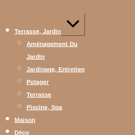
Aller
au
contenu
Agrandir/réduire
Terrasse, Jardin
Aménagement Du
Jardin
Jardinage, Entretien
Potager
Terrasse
Piscine, Spa
Maison
Déco