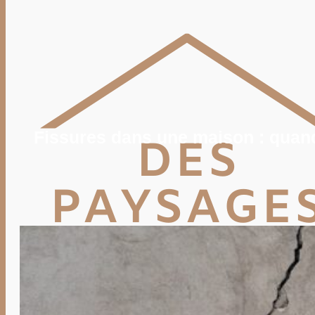
POTAGER
TERRASSE
PISCINE, SPA
MAISON
DÉCO
IMMO
VIE PRATIQUE
ENERGIE
TRAVAUX
DEVIS
Fissures dans une maison : quand 
Rechercher
Rechercher :