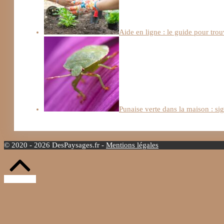
Aide en ligne : le guide pour trou
Punaise verte dans la maison : si
© 2020 - 2026 DesPaysages.fr -
Mentions légales
Retour
vers
le
haut