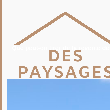
POTAGER
TERRASSE
PISCINE, SPA
MAISON
DÉCO
IMMO
VIE PRATIQUE
ENERGIE
TRAVAUX
DEVIS
Que peut-on tirer de la revente de
Rechercher
Rechercher :