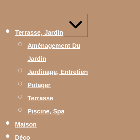
Aller
au
contenu
Agrandir/réduire
Terrasse, Jardin
Aménagement Du
Jardin
Jardinage, Entretien
Potager
Terrasse
Piscine, Spa
Maison
Déco