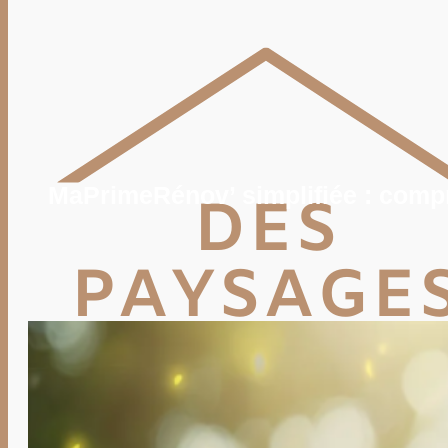
POTAGER
TERRASSE
PISCINE, SPA
MAISON
DÉCO
IMMO
VIE PRATIQUE
ENERGIE
TRAVAUX
DEVIS
MaPrimeRénov’ simplifiée : comp
Rechercher
Rechercher :