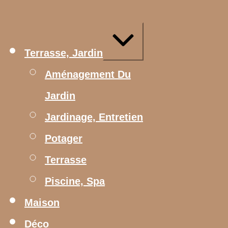
Aller
au
contenu
Agrandir/réduire
Terrasse, Jardin
Aménagement Du
Jardin
Jardinage, Entretien
Potager
Terrasse
Piscine, Spa
Maison
Déco