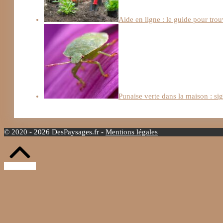
Aide en ligne : le guide pour trou
Punaise verte dans la maison : si
© 2020 - 2026 DesPaysages.fr -
Mentions légales
Retour
vers
le
haut