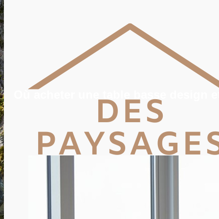
POTAGER
TERRASSE
PISCINE, SPA
MAISON
DÉCO
IMMO
VIE PRATIQUE
ENERGIE
TRAVAUX
DEVIS
Où acheter une table basse design et
Rechercher
Rechercher :