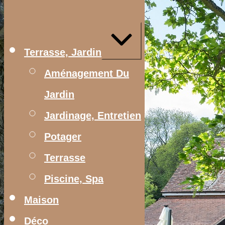
Aller
au
contenu
Agrandir/réduire
Terrasse, Jardin
Aménagement Du
Jardin
Jardinage, Entretien
Potager
Terrasse
Piscine, Spa
Maison
Déco