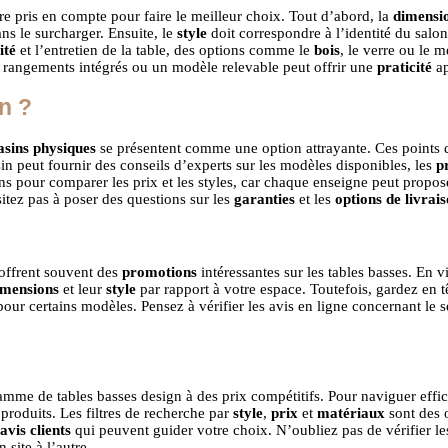
re pris en compte pour faire le meilleur choix. Tout d’abord, la
dimensi
ns le surcharger. Ensuite, le
style
doit correspondre à l’identité du salo
ité
et l’entretien de la table, des options comme le
bois
, le verre ou le m
es rangements intégrés ou un modèle relevable peut offrir une
praticité
ap
n ?
sins physiques
se présentent comme une option attrayante. Ces points d
n peut fournir des conseils d’experts sur les modèles disponibles, les
p
ns pour comparer les prix et les styles, car chaque enseigne peut propos
itez pas à poser des questions sur les
garanties
et les
options de livrai
 offrent souvent des
promotions
intéressantes sur les tables basses. En v
imensions
et leur
style
par rapport à votre espace. Toutefois, gardez en 
ur certains modèles. Pensez à vérifier les avis en ligne concernant le se
gamme de tables basses design à des prix compétitifs. Pour naviguer effi
produits. Les filtres de recherche par
style
,
prix
et
matériaux
sont des 
avis clients
qui peuvent guider votre choix. N’oubliez pas de vérifier les 
 site à l’autre.