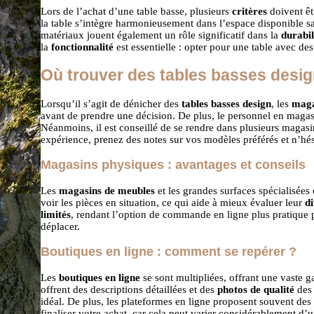
Lors de l’achat d’une table basse, plusieurs
critères
doivent êt
la table s’intègre harmonieusement dans l’espace disponible sa
matériaux jouent également un rôle significatif dans la
durabil
la
fonctionnalité
est essentielle : opter pour une table avec d
Où trouver des tables basses desig
Lorsqu’il s’agit de dénicher des
tables basses design
, les
maga
avant de prendre une décision. De plus, le personnel en magasi
Néanmoins, il est conseillé de se rendre dans plusieurs magasi
expérience, prenez des notes sur vos modèles préférés et n’hés
Magasins physiques : avantages et conseils
Les
magasins de meubles
et les grandes surfaces spécialisées
voir les pièces en situation, ce qui aide à mieux évaluer leur
d
limités
, rendant l’option de commande en ligne plus pratique po
déplacer.
Boutiques en ligne : comment se repérer ?
Les
boutiques en ligne
se sont multipliées, offrant une vaste 
offrent des descriptions détaillées et des
photos de qualité
des 
idéal. De plus, les plateformes en ligne proposent souvent des
finaliser votre achat, car cela peut varier considérablement d’un