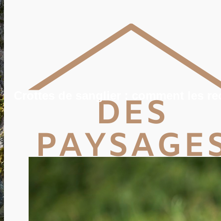
POTAGER
TERRASSE
PISCINE, SPA
MAISON
DÉCO
IMMO
VIE PRATIQUE
ENERGIE
TRAVAUX
DEVIS
Crottes de sanglier : comment les rec
Rechercher
Rechercher :