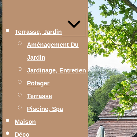
Aller
au
contenu
Agrandir/réduire
Terrasse, Jardin
Aménagement Du
Jardin
Jardinage, Entretien
Potager
Terrasse
Piscine, Spa
Maison
Déco