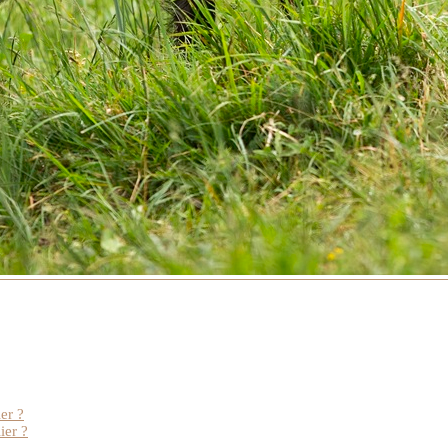
er ?
ier ?