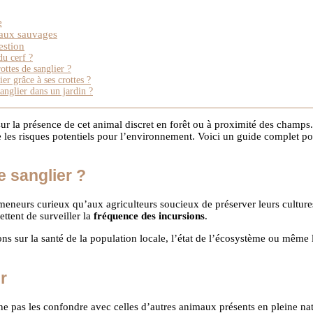
e
maux sauvages
estion
du cerf ?
ottes de sanglier ?
er grâce à ses crottes ?
sanglier dans un jardin ?
 sur la présence de cet animal discret en forêt ou à proximité des cham
les risques potentiels pour l’environnement. Voici un guide complet pour 
e sanglier ?
meneurs curieux qu’aux agriculteurs soucieux de préserver leurs cultures
ttent de surveiller la
fréquence des incursions
.
ns sur la santé de la population locale, l’état de l’écosystème ou même
r
e ne pas les confondre avec celles d’autres animaux présents en pleine 