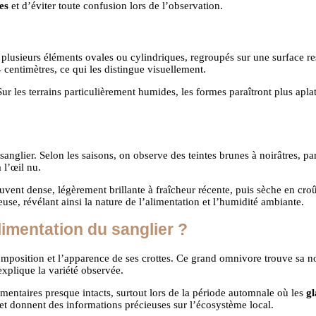
es
et d’éviter toute confusion lors de l’observation.
usieurs éléments ovales ou cylindriques, regroupés sur une surface res
 centimètres, ce qui les distingue visuellement.
Sur les terrains particulièrement humides, les formes paraîtront plus apla
anglier. Selon les saisons, on observe des teintes brunes à noirâtres, p
l’œil nu.
souvent dense, légèrement brillante à fraîcheur récente, puis sèche en cr
se, révélant ainsi la nature de l’alimentation et l’humidité ambiante.
limentation du sanglier ?
mposition et l’apparence de ses crottes. Ce grand omnivore trouve sa nour
 explique la variété observée.
entaires presque intacts, surtout lors de la période automnale où les
gl
 et donnent des informations précieuses sur l’écosystème local.