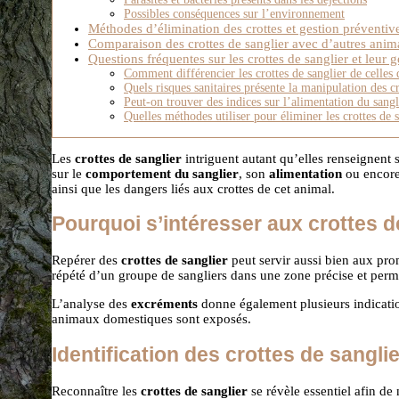
Possibles conséquences sur l’environnement
Méthodes d’élimination des crottes et gestion préventiv
Comparaison des crottes de sanglier avec d’autres ani
Questions fréquentes sur les crottes de sanglier et leur g
Comment différencier les crottes de sanglier de celles 
Quels risques sanitaires présente la manipulation des cr
Peut-on trouver des indices sur l’alimentation du sangli
Quelles méthodes utiliser pour éliminer les crottes de 
Les
crottes de sanglier
intriguent autant qu’elles renseignent
sur le
comportement du sanglier
, son
alimentation
ou encore 
ainsi que les dangers liés aux crottes de cet animal.
Pourquoi s’intéresser aux crottes d
Repérer des
crottes de sanglier
peut servir aussi bien aux pro
répété d’un groupe de sangliers dans une zone précise et perme
L’analyse des
excréments
donne également plusieurs indicatio
animaux domestiques sont exposés.
Identification des crottes de sanglie
Reconnaître les
crottes de sanglier
se révèle essentiel afin d