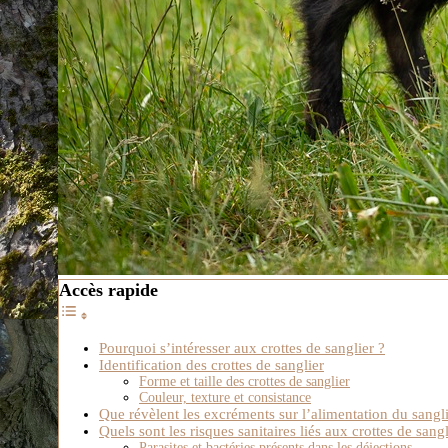
Accès rapide
Pourquoi s’intéresser aux crottes de sanglier ?
Identification des crottes de sanglier
Forme et taille des crottes de sanglier
Couleur, texture et consistance
Que révèlent les excréments sur l’alimentation du sangli
Quels sont les risques sanitaires liés aux crottes de sangl
Parasites et bactéries présents dans les déjections