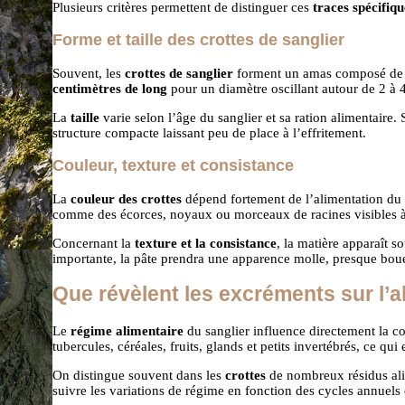
Plusieurs critères permettent de distinguer ces
traces spécifiqu
Forme et taille des crottes de sanglier
Souvent, les
crottes de sanglier
forment un amas composé de pl
centimètres de long
pour un diamètre oscillant autour de 2 à 4
La
taille
varie selon l’âge du sanglier et sa ration alimentaire. 
structure compacte laissant peu de place à l’effritement.
Couleur, texture et consistance
La
couleur des crottes
dépend fortement de l’alimentation du s
comme des écorces, noyaux ou morceaux de racines visibles à 
Concernant la
texture et la consistance
, la matière apparaît 
importante, la pâte prendra une apparence molle, presque boueu
Que révèlent les excréments sur l’a
Le
régime alimentaire
du sanglier influence directement la co
tubercules, céréales, fruits, glands et petits invertébrés, ce qui
On distingue souvent dans les
crottes
de nombreux résidus alim
suivre les variations de régime en fonction des cycles annuels