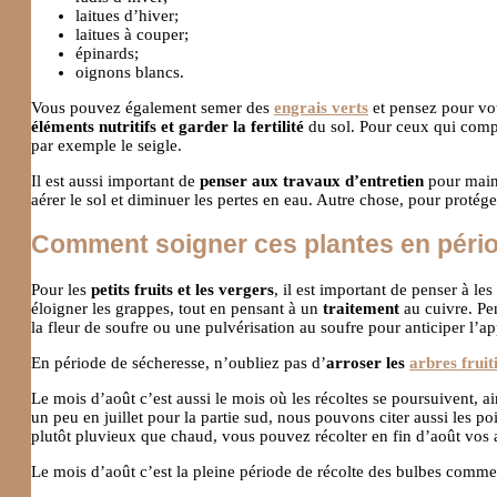
laitues d’hiver;
laitues à couper;
épinards;
oignons blancs.
Vous pouvez également semer des
engrais verts
et pensez pour vo
éléments nutritifs et garder la fertilité
du sol. Pour ceux qui compt
par exemple le seigle.
Il est aussi important de
penser aux travaux d’entretien
pour maint
aérer le sol et diminuer les pertes en eau. Autre chose, pour protég
Comment soigner ces plantes en pério
Pour les
petits fruits et les vergers
, il est important de penser à le
éloigner les grappes, tout en pensant à un
traitement
au cuivre. Pe
la fleur de soufre ou une pulvérisation au soufre pour anticiper l’ap
En période de sécheresse, n’oubliez pas d’
arroser les
arbres fruit
Le mois d’août c’est aussi le mois où les récoltes se poursuivent, a
un peu en juillet pour la partie sud, nous pouvons citer aussi les 
plutôt pluvieux que chaud, vous pouvez récolter en fin d’août vos a
Le mois d’août c’est la pleine période de récolte des bulbes comme l