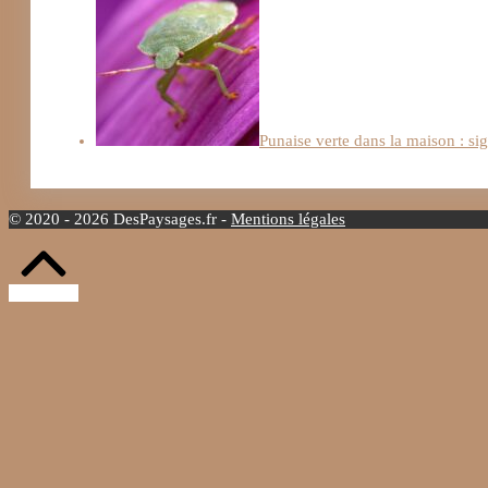
Punaise verte dans la maison : si
© 2020 - 2026 DesPaysages.fr -
Mentions légales
Retour
vers
le
haut