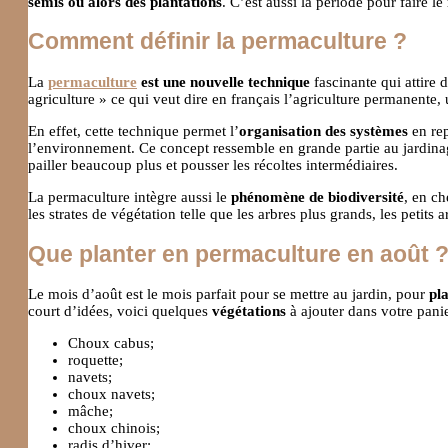
semis ou alors des plantations
. C’est aussi la période pour faire le
Comment définir la permaculture ?
La
permaculture
est une nouvelle technique
fascinante qui attire 
agriculture » ce qui veut dire en français l’agriculture permanente
En effet, cette technique permet l’
organisation des systèmes
en re
l’environnement. Ce concept ressemble en grande partie au jardinage
pailler beaucoup plus et pousser les récoltes intermédiaires.
La permaculture intègre aussi le
phénomène de biodiversité
, en ch
les strates de végétation telle que les arbres plus grands, les petits
Que planter en permaculture en août 
Le mois d’août est le mois parfait pour se mettre au jardin, pour
pl
court d’idées, voici quelques
végétations
à ajouter dans votre pani
Choux cabus;
roquette;
navets;
choux navets;
mâche;
choux chinois;
radis d’hiver;