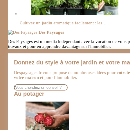
Cultivez un jardin aromatique facilement : les…
Des Paysages
Des Paysages est un media indépendant avec la vocation de vous pro
travaux et pour en apprendre davantage sur l'immobilier.
Donnez du style à votre jardin et votre m
Despaysages.fr vous propose de nombreuses idées pour
entrete
votre maison
et pour l’immobilier.
Rechercher
Au potager