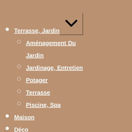
Aller
au
contenu
Agrandir/réduire
Terrasse, Jardin
Aménagement Du
Jardin
Jardinage, Entretien
Potager
Terrasse
Piscine, Spa
Maison
Déco