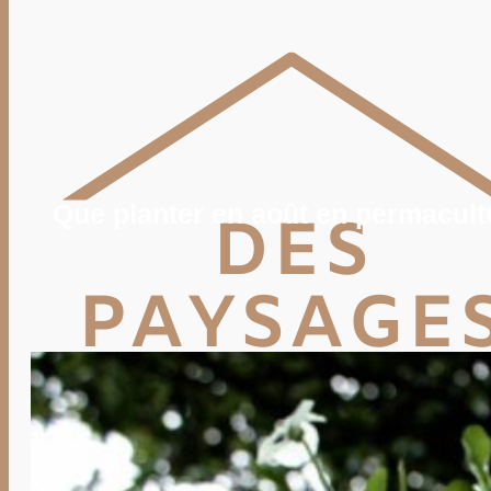
POTAGER
TERRASSE
PISCINE, SPA
MAISON
DÉCO
IMMO
VIE PRATIQUE
ENERGIE
TRAVAUX
DEVIS
Que planter en août en permacult
Rechercher
Rechercher :