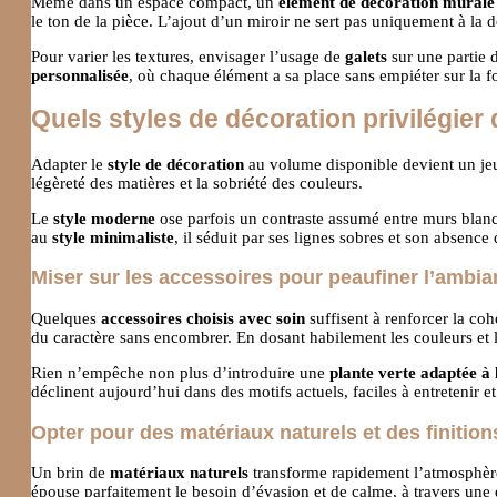
Même dans un espace compact, un
élément de décoration murale
le ton de la pièce. L’ajout d’un miroir ne sert pas uniquement à la d
Pour varier les textures, envisager l’usage de
galets
sur une partie 
personnalisée
, où chaque élément a sa place sans empiéter sur la f
Quels styles de décoration privilégier 
Adapter le
style de décoration
au volume disponible devient un jeu 
légèreté des matières et la sobriété des couleurs.
Le
style moderne
ose parfois un contraste assumé entre murs blancs
au
style minimaliste
, il séduit par ses lignes sobres et son absence 
Miser sur les accessoires pour peaufiner l’ambi
Quelques
accessoires choisis avec soin
suffisent à renforcer la co
du caractère sans encombrer. En dosant habilement les couleurs et l
Rien n’empêche non plus d’introduire une
plante verte adaptée à 
déclinent aujourd’hui dans des motifs actuels, faciles à entretenir e
Opter pour des matériaux naturels et des finitio
Un brin de
matériaux naturels
transforme rapidement l’atmosphè
épouse parfaitement le besoin d’évasion et de calme, à travers une