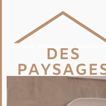
POTAGER
TERRASSE
PISCINE, SPA
MAISON
DÉCO
IMMO
VIE PRATIQUE
ENERGIE
TRAVAUX
DEVIS
Déco wc petit espace : astuces et
Rechercher
Rechercher :