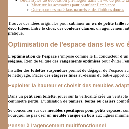
Quels styles de décoration privilégier dans un wc de petite tai
Miser sur les accessoires pour peaufiner l’ambiance
Opter pour des matériaux naturels et des finitions douces
Trouver des idées originales pour sublimer un
wc de petite taille
re
déco futées
. Entre le choix des
couleurs claires
, un agencement int
pratique.
Optimisation de l’espace dans les wc é
L’
optimisation de l’espace
s’impose comme le fil conducteur d’u
soignée
. Rien de tel que des
rangements optimisés
pour éviter l’e
Installer des
toilettes suspendues
permet de dégager de l’espace au 
le nettoyage. Placer des
étagères fines
au-dessus du bâti-support con
Exploiter la hauteur et choisir des meubles adap
Dans un
petit coin toilette
, jouer sur la verticalité crée un véritable
centimètre perdu. L’utilisation de
paniers, boîtes ou casiers
complèt
Se concentrer sur des
meubles spécifiques pour petits espaces
, c
Pourquoi ne pas oser un
meuble vasque en bois
aux lignes minimal
Penser à l’agencement multifonctionnel