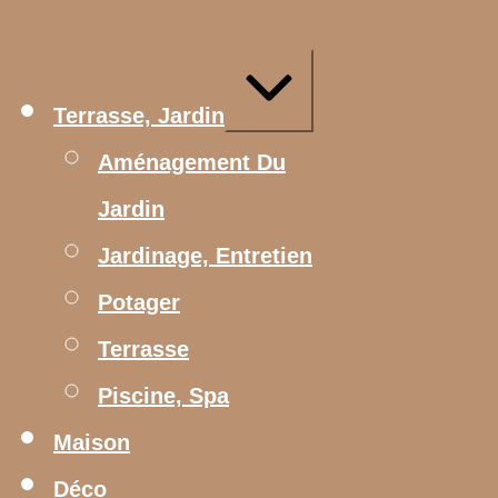
Aller
au
contenu
Agrandir/réduire
Terrasse, Jardin
Aménagement Du
Jardin
Jardinage, Entretien
Potager
Terrasse
Piscine, Spa
Maison
Déco