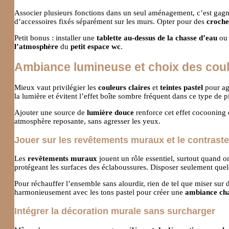
Associer plusieurs fonctions dans un seul aménagement, c’est gagn
d’accessoires fixés séparément sur les murs. Opter pour des
croche
Petit bonus : installer une
tablette au-dessus de la chasse d’eau
ou 
l’atmosphère
du
petit espace wc
.
Ambiance lumineuse et choix des coul
Mieux vaut privilégier les
couleurs claires
et
teintes pastel
pour agr
la lumière et évitent l’effet boîte sombre fréquent dans ce type de p
Ajouter une source de
lumière douce
renforce cet effet cocooning 
atmosphère reposante, sans agresser les yeux.
Jouer sur les revêtements muraux et le contraste
Les
revêtements muraux
jouent un rôle essentiel, surtout quand 
protégeant les surfaces des éclaboussures. Disposer seulement quel
Pour réchauffer l’ensemble sans alourdir, rien de tel que miser sur
harmonieusement avec les tons pastel pour créer une
ambiance cha
Intégrer la décoration murale sans surcharger