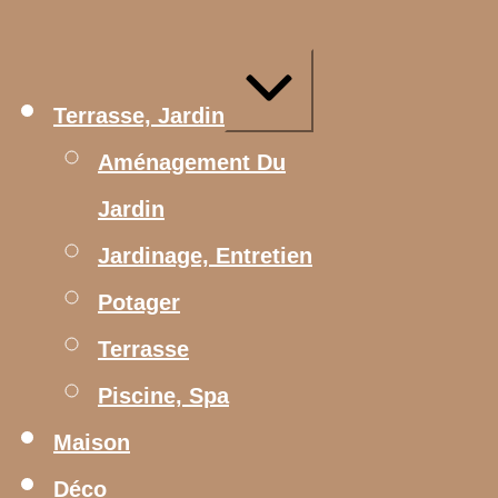
Aller
au
contenu
Agrandir/réduire
Terrasse, Jardin
Aménagement Du
Jardin
Jardinage, Entretien
Potager
Terrasse
Piscine, Spa
Maison
Déco