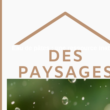
POTAGER
TERRASSE
PISCINE, SPA
MAISON
DÉCO
IMMO
VIE PRATIQUE
ENERGIE
TRAVAUX
DEVIS
Eau de pâtes : une ressource ina
Rechercher
Rechercher :