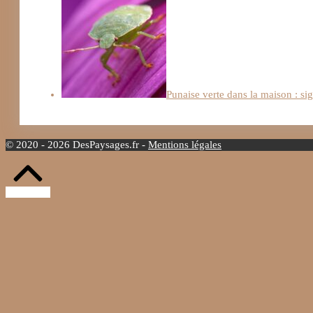
Punaise verte dans la maison : si
© 2020 - 2026 DesPaysages.fr -
Mentions légales
Retour
vers
le
haut