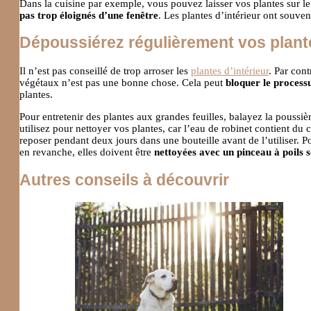
Dans la cuisine par exemple, vous pouvez laisser vos plantes sur le
pas trop éloignés d’une fenêtre
. Les plantes d’intérieur ont souve
Dépoussiérez régulièrement vos plant
Il n’est pas conseillé de trop arroser les
plantes d’intérieur
. Par con
végétaux n’est pas une bonne chose. Cela peut
bloquer le process
plantes.
Pour entretenir des plantes aux grandes feuilles, balayez la poussièr
utilisez pour nettoyer vos plantes, car l’eau de robinet contient du ca
reposer pendant deux jours dans une bouteille avant de l’utiliser. 
en revanche, elles doivent être
nettoyées avec un pinceau à poils 
Autres conseils à découvrir