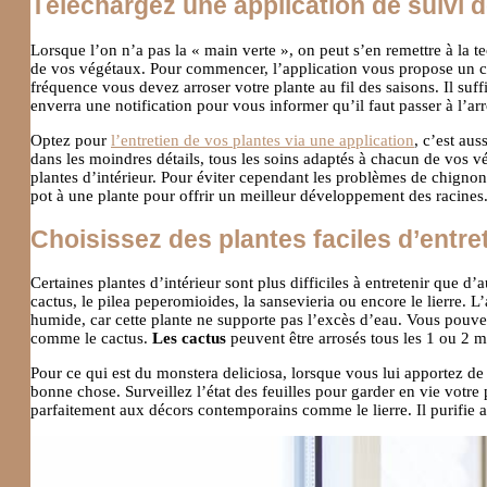
Téléchargez une application de suivi 
Lorsque l’on n’a pas la « main verte », on peut s’en remettre à la 
de vos végétaux. Pour commencer, l’application vous propose un ca
fréquence vous devez arroser votre plante au fil des saisons. Il suff
enverra une notification pour vous informer qu’il faut passer à l’ar
Optez pour
l’entretien de vos plantes via une application
, c’est au
dans les moindres détails, tous les soins adaptés à chacun de vos v
plantes d’intérieur. Pour éviter cependant les problèmes de chigno
pot à une plante pour offrir un meilleur développement des racines
Choisissez des plantes faciles d’entre
Certaines plantes d’intérieur sont plus difficiles à entretenir que d
cactus, le pilea peperomioides, la sansevieria ou encore le lierre. L’
humide, car cette plante ne supporte pas l’excès d’eau. Vous pouvez
comme le cactus.
Les cactus
peuvent être arrosés tous les 1 ou 2 m
Pour ce qui est du monstera deliciosa, lorsque vous lui apportez de l
bonne chose. Surveillez l’état des feuilles pour garder en vie vot
parfaitement aux décors contemporains comme le lierre. Il purifie