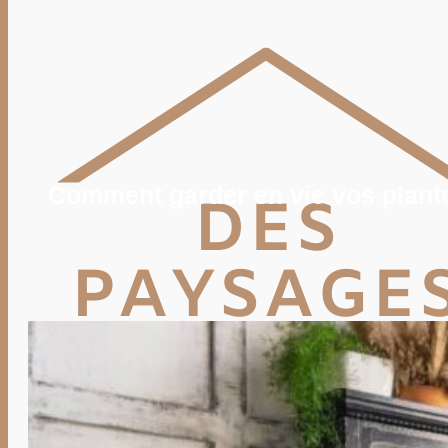
POTAGER
TERRASSE
PISCINE, SPA
MAISON
DÉCO
IMMO
VIE PRATIQUE
ENERGIE
TRAVAUX
DEVIS
Comment garder en vie vos plante
Rechercher
Rechercher :