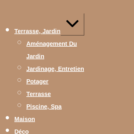
Aller
au
contenu
Agrandir/réduire
Terrasse, Jardin
Aménagement Du
Jardin
Jardinage, Entretien
Potager
Terrasse
Piscine, Spa
Maison
Déco