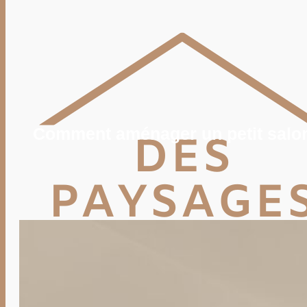
POTAGER
TERRASSE
PISCINE, SPA
MAISON
DÉCO
IMMO
VIE PRATIQUE
ENERGIE
TRAVAUX
DEVIS
Comment aménager un petit salon
Rechercher
Rechercher :