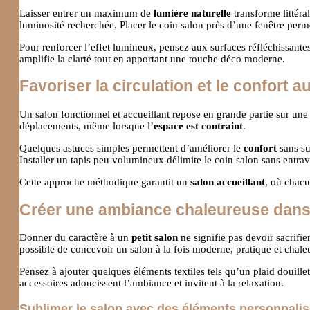
Laisser entrer un maximum de
lumière naturelle
transforme littéra
luminosité recherchée. Placer le coin salon près d’une fenêtre perme
Pour renforcer l’effet lumineux, pensez aux surfaces réfléchissante
amplifie la clarté tout en apportant une touche déco moderne.
Favoriser la circulation et le confort a
Un salon fonctionnel et accueillant repose en grande partie sur un
déplacements, même lorsque l’
espace est contraint
.
Quelques astuces simples permettent d’améliorer le
confort
sans su
Installer un tapis peu volumineux délimite le coin salon sans entrav
Cette approche méthodique garantit un
salon accueillant
, où chacu
Créer une ambiance chaleureuse dans
Donner du caractère à un
petit salon
ne signifie pas devoir sacrifie
possible de concevoir un salon à la fois moderne, pratique et chale
Pensez à ajouter quelques éléments textiles tels qu’un plaid douille
accessoires adoucissent l’ambiance et invitent à la relaxation.
Sublimer le salon avec des éléments personnali