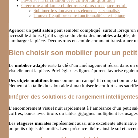
Favoriser la circulation et le confort au quotidien
Créer une ambiance chaleureuse dans un espace réduit
Sublimer le salon avec des éléments personnalisés
Trouver l’équilibre entre fonctionnalité et esthétique
Agencer un
petit salon
peut sembler compliqué, surtout lorsqu’on
accessible à tous. Qu’il s’agisse du choix des
meubles adaptés
, de
surcharger la pièce. Découvrons ensemble comment transformer un 
Bien choisir son mobilier pour un petit
Le
mobilier adapté
reste la clé d’un aménagement réussi dans un e
visuellement la pièce. Privilégier les lignes épurées favorise égal
Des
objets multifonctions
comme un canapé-lit compact ou une tabl
élément à la taille du salon aide à maximiser le confort sans sacrifie
Intégrer des solutions de rangement intelligente
L’encombrement visuel nuit rapidement à l’ambiance d’un petit sa
coffres, bancs avec tiroirs ou tables gigognes multiplient les usages
Les
étagères murales
représentent aussi une excellente alternative
ou petits objets décoratifs. Leur présence libère ainsi le sol et accen