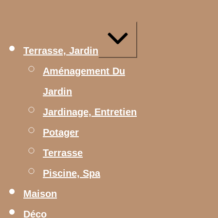
Aller
au
contenu
Agrandir/réduire
Terrasse, Jardin
Aménagement Du
Jardin
Jardinage, Entretien
Potager
Terrasse
Piscine, Spa
Maison
Déco