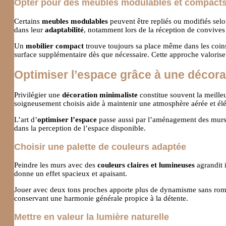
Opter pour des meubles modulables et compact
Certains
meubles modulables
peuvent être repliés ou modifiés selon
dans leur
adaptabilité
, notamment lors de la réception de convives
Un
mobilier compact
trouve toujours sa place même dans les coins
surface supplémentaire dès que nécessaire. Cette approche valorise
Optimiser l’espace grâce à une décora
Privilégier une
décoration minimaliste
constitue souvent la meilleu
soigneusement choisis aide à maintenir une atmosphère aérée et él
L’art d’
optimiser l’espace
passe aussi par l’aménagement des murs, l
dans la perception de l’espace disponible.
Choisir une palette de couleurs adaptée
Peindre les murs avec des
couleurs claires et lumineuses
agrandit 
donne un effet spacieux et apaisant.
Jouer avec deux tons proches apporte plus de dynamisme sans rompre
conservant une harmonie générale propice à la détente.
Mettre en valeur la lumière naturelle