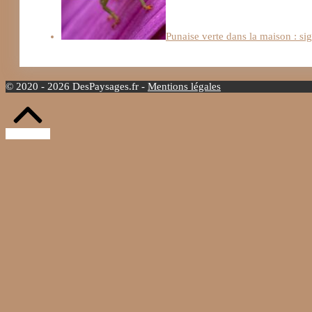
Punaise verte dans la maison : si
© 2020 - 2026 DesPaysages.fr -
Mentions légales
Retour
vers
le
haut