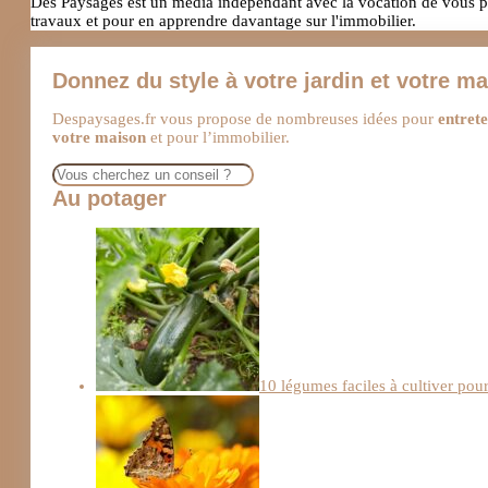
Des Paysages est un media indépendant avec la vocation de vous pro
travaux et pour en apprendre davantage sur l'immobilier.
Donnez du style à votre jardin et votre m
Despaysages.fr vous propose de nombreuses idées pour
entrete
votre maison
et pour l’immobilier.
Rechercher
Au potager
10 légumes faciles à cultiver pou