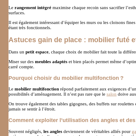
Le
rangement intégré
maximise chaque recoin sans sacrifier l’esthét
surfaces.
Il est également intéressant d’équiper les murs ou les cloisons fine
étant très fonctionnels.
Astuces gain de place : mobilier futé 
Dans un
petit espace
, chaque choix de mobilier fait toute la différ
Miser sur des
meubles adaptés
et bien placés permet même d’optimi
carré compte.
Pourquoi choisir du mobilier multifonction ?
Le
mobilier multifonction
répond parfaitement aux exigences d’un i
possibilités d’aménagement. Il n’est pas rare que le
salon
doive auss
On trouve également des tables gigognes, des buffets sur roulettes o
jamais se sentir à l’étroit.
Comment exploiter l’utilisation des angles et d
Souvent négligés,
les angles
deviennent de véritables alliés pour
ga