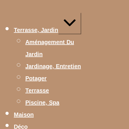
Aller
au
contenu
Agrandir/réduire
Terrasse, Jardin
Aménagement Du
Jardin
Jardinage, Entretien
Potager
Terrasse
Piscine, Spa
Maison
Déco