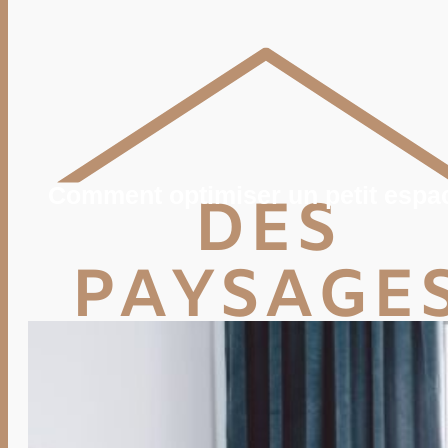
POTAGER
TERRASSE
PISCINE, SPA
MAISON
DÉCO
IMMO
VIE PRATIQUE
ENERGIE
TRAVAUX
DEVIS
Comment optimiser un petit espac
Rechercher
Rechercher :