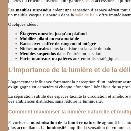
patères ou crochets discrets pour garder sacs et accessoires à port
Les
meubles suspendus
créent une sensation d’espace aérien tout e
un meuble vasque suspendu dans la
salle de bain
offre immédiatem
Quelques idées :
Étagères murales jusqu’au plafond
Mobilier pliant ou escamotable
Bancs avec coffre de rangement intégré
Niches murales
dans la cuisine ou la salle de bain
Meubles suspendus
dans l’entrée ou le salon
Porte-manteaux ou patères
aux endroits stratégiques
L’importance de la lumière et de la dél
L’agencement influence fortement la perception d’un intérieur rest
exigu gagne en caractère si chaque “fonction” bénéficie de sa propr
La séparation subtile des espaces facilite la circulation et améliore 
des ambiances distinctes, sans réduire la luminosité.
Comment maximiser la lumière naturelle et multi
Favoriser la
maximisation de la lumière naturelle
agrandit instant
plus accueillante. La
luminosité
amplifie la sensation de volume et